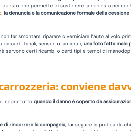
 È questo che permette di sostenere la richiesta nei conf
o
,
la denuncia e la comunicazione formale della cessione
 non far smontare, riparare o verniciare l’auto al volo pr
raurti, fanali, sensori o lamierati,
una foto fatta male
hé servono certi ricambi o certi tipi e tempi di manodop
 carrozzeria: conviene dav
le, soprattutto
quando il danno è coperto da assicurazione
re di rincorrere la compagnia
, far seguire la pratica da ch