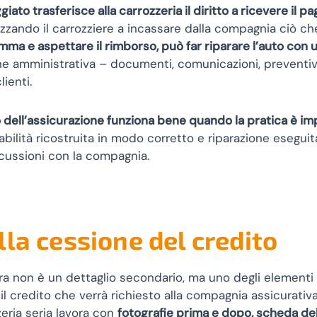
giato trasferisce alla carrozzeria il diritto a ricevere il
zando il carrozziere a incassare dalla compagnia ciò che s
omma e aspettare il rimborso, può far riparare l’auto con
ne amministrativa – documenti, comunicazioni, preventivo,
lienti.
o dell’assicurazione funziona bene quando la pratica è 
lità ricostruita in modo corretto e riparazione eseguita
iscussioni con la compagnia.
la cessione del credito
ttura non è un dettaglio secondario, ma uno degli elementi
 il credito che verrà richiesto alla compagnia assicurativ
zeria seria lavora con
fotografie prima e dopo, scheda del