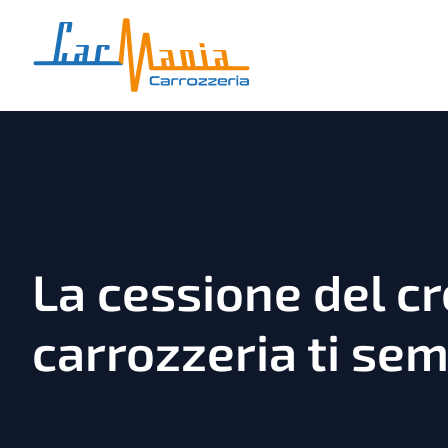
Vai
al
contenuto
La cessione del cr
carrozzeria ti semp