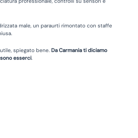
iciatura professionale, controlli su sensori e
drizzata male, un paraurti rimontato con staffe
iusa.
utile, spiegato bene.
Da Carmania ti diciamo
ossono esserci
.