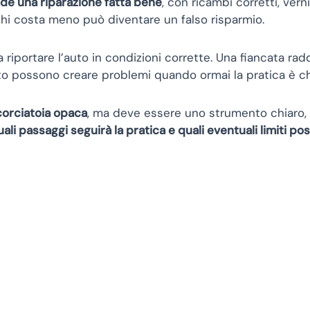
ede una riparazione fatta bene
, con ricambi corretti, vern
o chi costa meno può diventare un falso risparmio.
 riportare l’auto in condizioni corrette. Una fiancata rad
to possono creare problemi quando ormai la pratica è ch
corciatoia opaca
, ma deve essere uno strumento chiaro, 
li passaggi seguirà la pratica e quali eventuali limiti p