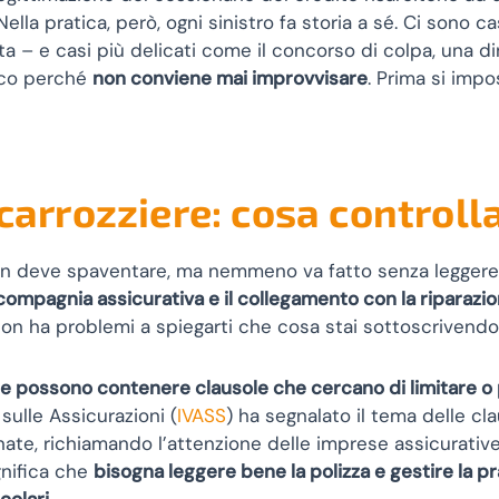
 Nella pratica, però, ogni sinistro fa storia a sé. Ci son
a – e casi più delicati come il concorso di colpa, una
Ecco perché
non conviene mai improvvisare
. Prima si imp
 carrozziere: cosa controll
non deve spaventare, ma nemmeno va fatto senza leggere
, la compagnia assicurativa e il collegamento con la riparazi
on ha problemi a spiegarti che cosa stai sottoscrivendo. 
ze possono contenere clausole che cercano di limitare o 
 sulle Assicurazioni (
IVASS
) ha segnalato il tema delle cl
onate, richiamando l’attenzione delle imprese assicurativ
gnifica che
bisogna leggere bene la polizza e gestire la p
colari
.