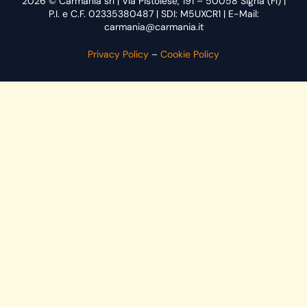
2026 © Carmania srl | Via Pistoiese, 191 – 50058 Signa (FI) |
P.I. e C.F. 02335380487 | SDI: M5UXCR1 | E-Mail:
carmania@carmania.it
Privacy Policy
–
Cookie Policy