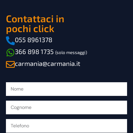
Contattaci in
pochi click
055 8961378
366 898 1735
(solo messaggi)
carmania@carmania.it