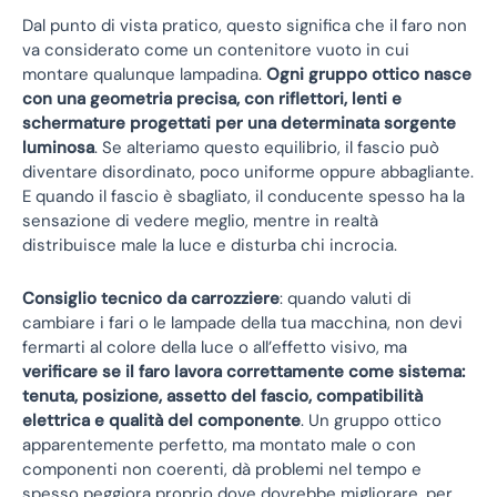
Dal punto di vista pratico, questo significa che il faro non
va considerato come un contenitore vuoto in cui
montare qualunque lampadina.
Ogni gruppo ottico nasce
con una geometria precisa, con riflettori, lenti e
schermature progettati per una determinata sorgente
luminosa
. Se alteriamo questo equilibrio, il fascio può
diventare disordinato, poco uniforme oppure abbagliante.
E quando il fascio è sbagliato, il conducente spesso ha la
sensazione di vedere meglio, mentre in realtà
distribuisce male la luce e disturba chi incrocia.
Consiglio tecnico da carrozziere
: quando valuti di
cambiare i fari o le lampade della tua macchina, non devi
fermarti al colore della luce o all’effetto visivo, ma
verificare se il faro lavora correttamente come sistema:
tenuta, posizione, assetto del fascio, compatibilità
elettrica e qualità del componente
. Un gruppo ottico
apparentemente perfetto, ma montato male o con
componenti non coerenti, dà problemi nel tempo e
spesso peggiora proprio dove dovrebbe migliorare, per